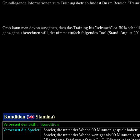
Grundlegende Informationen zum Trainingsbetrieb findest Du im Bereich "
Train
Grob kann man davon
ausgehen, dass das Training bis "schwach" ca. 50% schnell
ganz genau berechnen will, der nimmt einfach folgendes Tool (Stand: August 2010,
Kondition (
Stamina)
Verbessert den Skill:
Kondition
Verbessert die Spieler:
- Spieler, die unter der Woche 90 Minuten gespielt haben:
- Spieler, die unter der Woche weniger als 90 Minuten gesp
- Alle anderen Spieler mit Status "+1", "Pflaster" oder "g