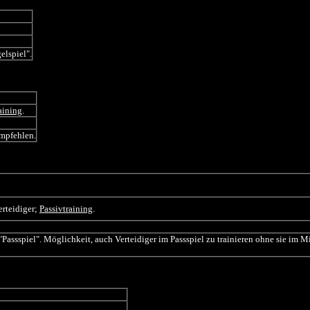
elspiel".
aining
.
empfehlen.
erteidiger;
Passivtraining
.
 "Passspiel". Möglichkeit, auch Verteidiger im Passspiel zu trainieren ohne sie im M