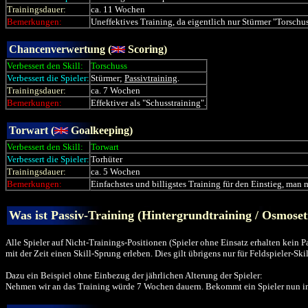
Trainingsdauer:
ca. 11 Wochen
Bemerkungen:
Uneffektives Training, da eigentlich nur Stürmer "Torschus
Chancenverwertung (
Scoring)
Verbessert den Skill:
Torschuss
Verbessert die Spieler:
Stürmer;
Passivtraining
.
Trainingsdauer:
ca. 7 Wochen
Bemerkungen:
Effektiver als "Schusstraining".
Torwart (
Goalkeeping)
Verbessert den Skill:
Torwart
Verbessert die Spieler:
Torhüter
Trainingsdauer:
ca. 5 Wochen
Bemerkungen:
Einfachstes und billigstes Training für den Einstieg, man
Was ist Passiv-Training (Hintergrundtraining / Osmoset
Alle Spieler auf Nicht-Trainings-Positionen (Spieler ohne Einsatz erhalten kein 
mit der Zeit einen Skill-Sprung erleben. Dies gilt übrigens nur für Feldspieler-Sk
Dazu ein Beispiel ohne Einbezug der jährlichen Alterung der Spieler:
Nehmen wir an das Training würde 7 Wochen dauern. Bekommt ein Spieler nun immer