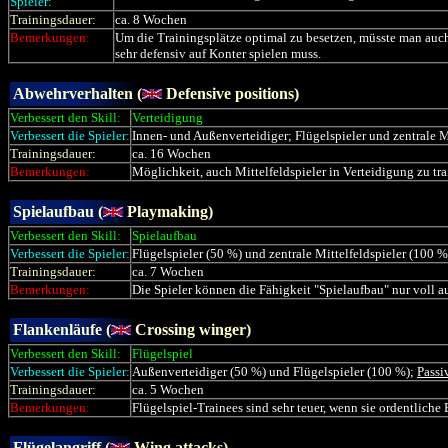
Spieler:
Trainingsdauer:
ca. 8 Wochen
Bemerkungen:
Um die Trainingsplätze optimal zu besetzen, müsste man auch 
sehr defensiv auf Konter spielen muss.
Abwehrverhalten (
Defensive positions)
Verbessert den Skill:
Verteidigung
Verbessert die Spieler:
Innen- und Außenverteidiger; Flügelspieler und zentrale M
Trainingsdauer:
ca. 16 Wochen
Bemerkungen:
Möglichkeit, auch Mittelfeldspieler in Verteidigung zu tra
Spielaufbau (
Playmaking)
Verbessert den Skill:
Spielaufbau
Verbessert die Spieler:
Flügelspieler (50 %) und zentrale Mittelfeldspieler (100 
Trainingsdauer:
ca. 7 Wochen
Bemerkungen:
Die Spieler können die Fähigkeit "Spielaufbau" nur voll a
Flankenläufe (
Crossing winger)
Verbessert den Skill:
Flügelspiel
Verbessert die Spieler:
Außenverteidiger (50 %) und Flügelspieler (100 %);
Passi
Trainingsdauer:
ca. 5 Wochen
Bemerkungen:
Flügelspiel-Trainees sind sehr teuer, wenn sie ordentliche
Flügelangriff (
Wing attacks)