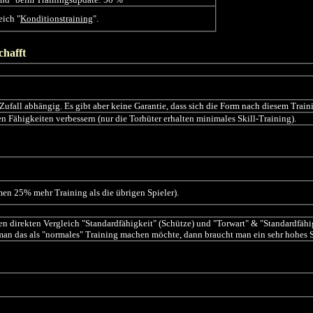
eich "
Konditionstraining
".
chafft
Zufall abhängig. Es gibt aber keine Garantie, dass sich die Form nach diesem Traini
hren Fähigkeiten verbessern (nur die Torhüter erhalten minimales Skill-Training).
en 25% mehr Training als die übrigen Spieler).
n direkten Vergleich "Standardfähigkeit" (Schütze) und "Torwart" & "Standardfähigk
man das als "normales" Training machen möchte, dann braucht man ein sehr hohes St