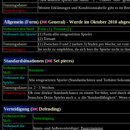
Trainingsdauer:
Weitere Erklärungen und Konditionstabelle gibt es im Ber
Bemerkungen:
Allgemein (Form) (
General) - Wurde im Oktober 2010 abges
Verbessert den Skill:
Form (1); Torwart (2)
Verbessert die Spieler:
(1) Form aller eingesetzten Spieler
(2) Torwart
Trainingsdauer:
(1) Zwischen 0 und 2 (selten 3) Stufen pro Woche, ist vom 
Bemerkungen:
Ist nicht zu empfehlen, da sich hier die Spieler nicht in i
Standardsituationen (
Set pieces)
Verbessert den
Standards
Skill:
Verbessert die
Alle eingesetzten Spieler (Standardschütze und Torhüter bekomm
Spieler:
Trainingsdauer:
ca. 2 - 3 Wochen
Bemerkungen:
Ob eine direkte Standardchance zu einem Tor führt, wird durch de
brauchen Deine Spieler auch u. a. die Standardfähigkeit". Wenn 
Verteidigung (
Defending)
Verbessert den
Verteidigung
Skill:
Verbessert die
Innen- und Außenverteidiger;
Passivtraining
.