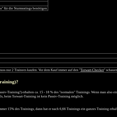
s" für die Sturmratings benötigen.
 muss nur 2 Trainees kaufen. Vor dem Kauf immer auf den "
Torwart-Checker
" schaue
raining)?
Passiv-Training!) erhalten ca. 15 - 18 % des "normalen" Trainings. Wenn man also e
ills, beim Torwart-Training ist kein Passiv-Training möglich.
 15% des Trainings, dann hat er nach 6,66 Trainings ein ganzes Training erhalten