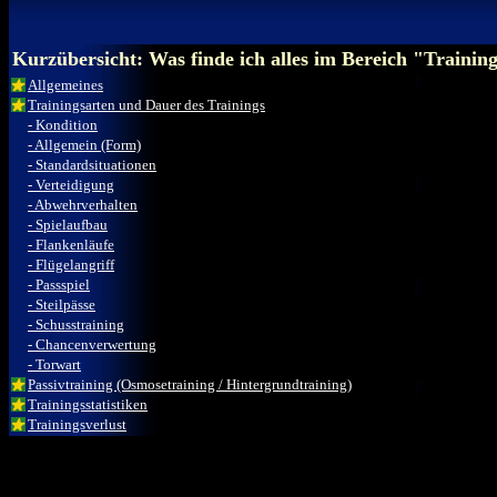
Kurzübersicht: Was finde ich alles im Bereich "Trainin
Allgemeines
Trainingsarten und Dauer des Trainings
- Kondition
- Allgemein (Form)
- Standardsituationen
- Verteidigung
- Abwehrverhalten
- Spielaufbau
- Flankenläufe
- Flügelangriff
- Passspiel
- Steilpässe
- Schusstraining
- Chancenverwertung
- Torwart
Passivtraining (Osmosetraining / Hintergrundtraining)
Trainingsstatistiken
Trainingsverlust