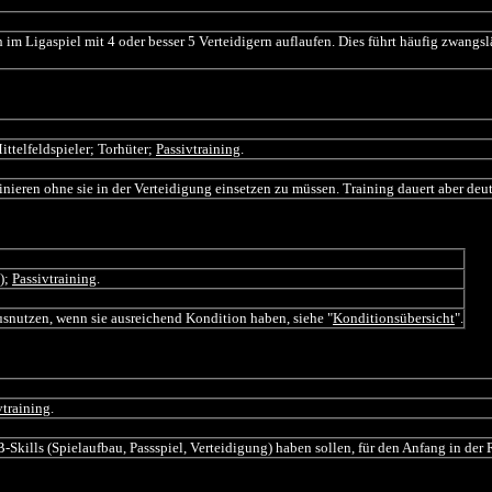
im Ligaspiel mit 4 oder besser 5 Verteidigern auflaufen. Dies führt häufig zwangsl
ittelfeldspieler; Torhüter;
Passivtraining
.
inieren ohne sie in der Verteidigung einsetzen zu müssen. Training dauert aber deut
%);
Passivtraining
.
usnutzen, wenn sie ausreichend Kondition haben, siehe "
Konditionsübersicht
".
vtraining
.
 B-Skills (Spielaufbau, Passspiel, Verteidigung) haben sollen, für den Anfang in der