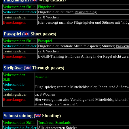
Verbessert den Skill:
Flügelspiel
Verbessert die Spieler:
Flügelspieler; Stürmer;
Passivtraining
.
Trainingsdauer:
ca. 8 Wochen
Bemerkungen:
Hier versorgt man also Flügelspieler und Stürmer mit "Flüg
Passspiel (
Short passes)
Verbessert den Skill:
Passspiel
Verbessert die Spieler:
Flügelspieler; zentrale Mittelfeldspieler; Stürmer;
Passivtr
Trainingsdauer:
ca. 6 Wochen
Bemerkungen:
B-Skill-Training ist für den Anfang in der Regel nicht zu 
Steilpässe (
Through passes)
Verbessert den
Passspiel
Skill:
Verbessert die
Flügelspieler; zentrale Mittelfeldspieler; Innen- und Außenv
Spieler:
Trainingsdauer:
ca. 8 Wochen
Bemerkungen:
Hier versorgt man also Verteidiger und Mittelfeldspieler mit
etwas länger als "Passspiel".
Schusstraining (
Shooting)
Verbessert den Skill:
Torschuss; Standards
Verbessert die Spieler:
Alle eingesetzten Spieler.