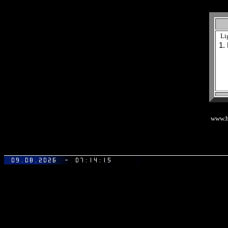
Li
www.h