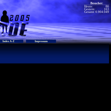
Besucher:
Heute:
86
Gestern:
163
Gesamt:
6.904.049
Index A-Z
Impressum